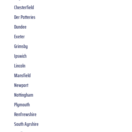
Chesterfield
Der Potteries
Dundee
Exeter
Grimsby
Ipswich
Lincoln
Mansfield
Newport
Nottingham
Plymouth
Renfrewshire
South Ayrshire