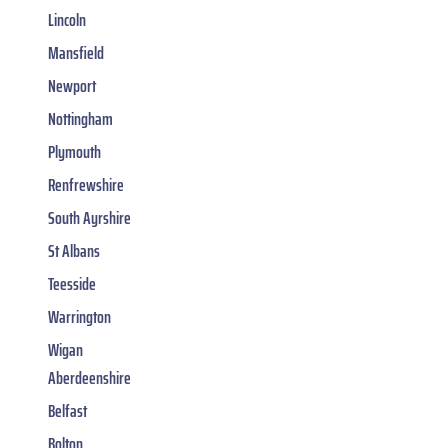
Lincoln
Mansfield
Newport
Nottingham
Plymouth
Renfrewshire
South Ayrshire
St Albans
Teesside
Warrington
Wigan
Aberdeenshire
Belfast
Bolton