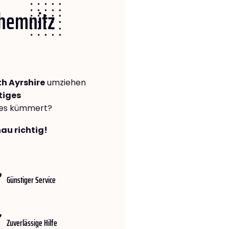
Chemnitz
h Ayrshire
umziehen
tiges
lles kümmert?
au richtig!
Günstiger Service
Zuverlässige Hilfe