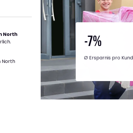
-7
%
h North
lich.
Ø Ersparnis pro Kun
 North