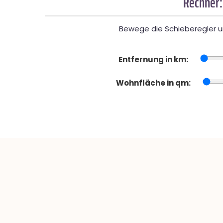
Rechner:
Bewege die Schieberegler un
Entfernung in km:
Wohnfläche in qm: