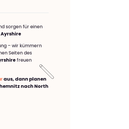
nd sorgen für einen
 Ayrshire
rung – wir kümmern
önen Seiten des
rshire
freuen
ar
aus, dann planen
hemnitz nach North