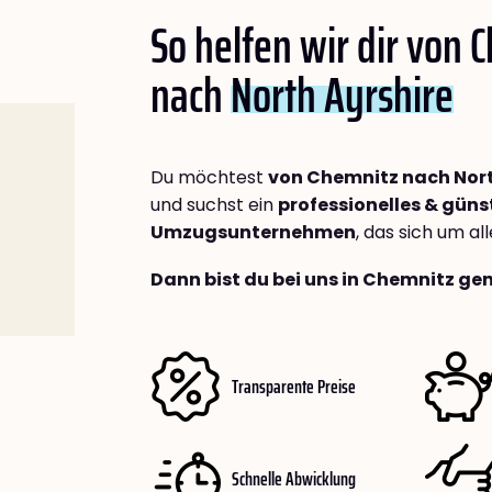
So helfen wir dir von 
nach
North Ayrshire
Du möchtest
von Chemnitz nach Nort
und suchst ein
professionelles & güns
Umzugsunternehmen
, das sich um a
Dann bist du bei uns in Chemnitz gen
Transparente Preise
Schnelle Abwicklung