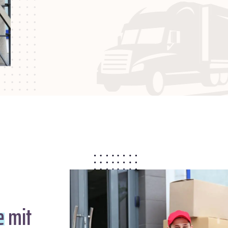
e
mit