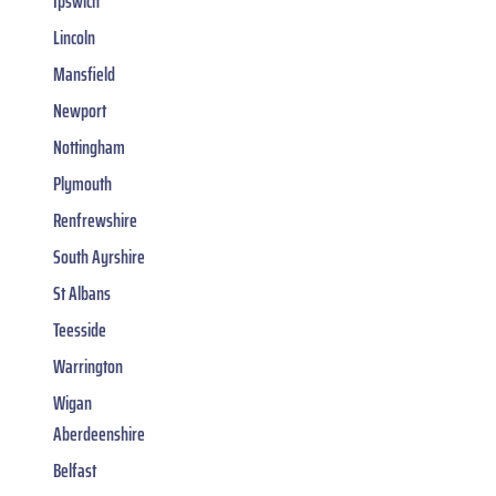
Ipswich
Lincoln
Mansfield
Newport
Nottingham
Plymouth
Renfrewshire
South Ayrshire
St Albans
Teesside
Warrington
Wigan
Aberdeenshire
Belfast