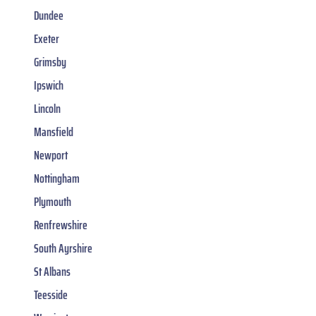
Dundee
Exeter
Grimsby
Ipswich
Lincoln
Mansfield
Newport
Nottingham
Plymouth
Renfrewshire
South Ayrshire
St Albans
Teesside