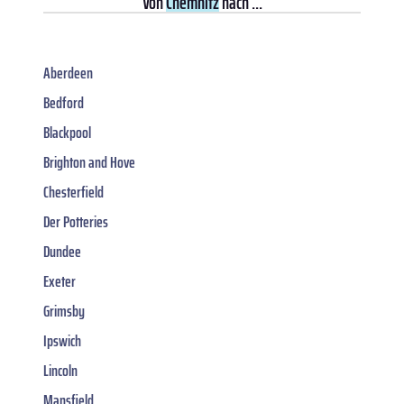
Von
Chemnitz
nach ...
Aberdeen
Bedford
Blackpool
Brighton and Hove
Chesterfield
Der Potteries
Dundee
Exeter
Grimsby
Ipswich
Lincoln
Mansfield