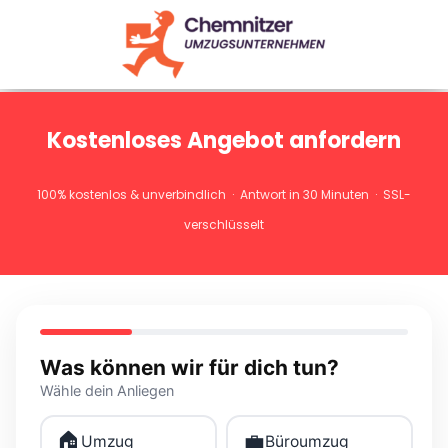
Kostenloses Angebot anfordern
100% kostenlos & unverbindlich · Antwort in 30 Minuten · SSL-
verschlüsselt