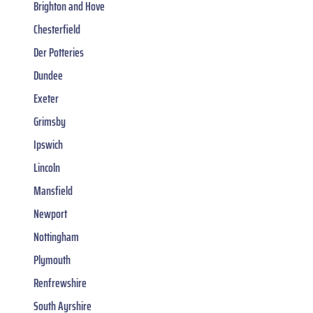
Brighton and Hove
Chesterfield
Der Potteries
Dundee
Exeter
Grimsby
Ipswich
Lincoln
Mansfield
Newport
Nottingham
Plymouth
Renfrewshire
South Ayrshire