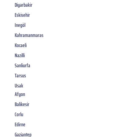
Diyarbakir
Eskisehir
Inegöl
Kahramanmaras
Kocaeli
Nazilli
Sanliurfa
Tarsus
Usak
Afyon
Balikesir
Corlu
Edirne
Gaziantep