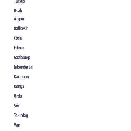
Tarsus
Usak
Afyon
Balikesir
Corlu
Edirne
Gaziantep
Iskenderun
Karaman
Konya
Ordu
Siirt
Tekirdag
Van