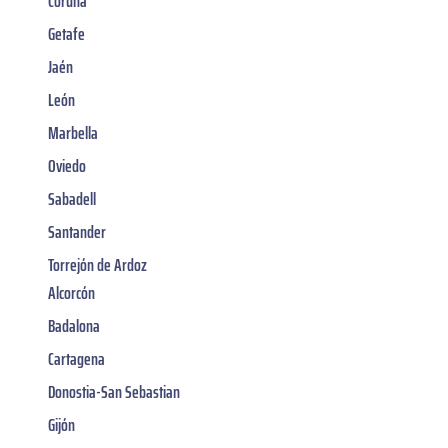
Coruña
Getafe
Jaén
León
Marbella
Oviedo
Sabadell
Santander
Torrejón de Ardoz
Alcorcón
Badalona
Cartagena
Donostia-San Sebastian
Gijón