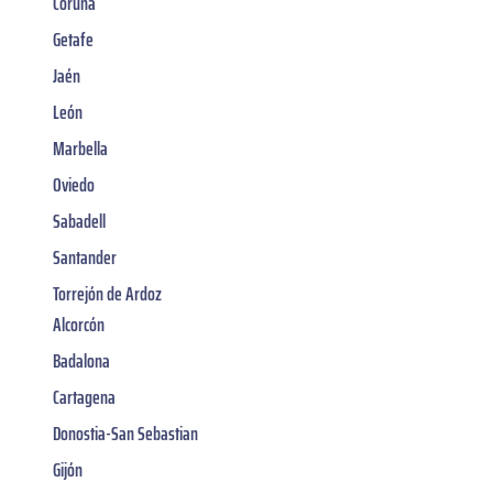
Coruña
Getafe
Jaén
León
Marbella
Oviedo
Sabadell
Santander
Torrejón de Ardoz
Alcorcón
Badalona
Cartagena
Donostia-San Sebastian
Gijón