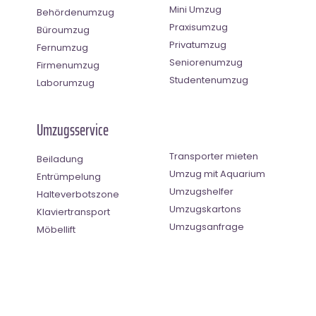
Mini Umzug
Behördenumzug
Praxisumzug
Büroumzug
Privatumzug
Fernumzug
Seniorenumzug
Firmenumzug
Studentenumzug
Laborumzug
Umzugsservice
Transporter mieten
Beiladung
Umzug mit Aquarium
Entrümpelung
Umzugshelfer
Halteverbotszone
Umzugskartons
Klaviertransport
Umzugsanfrage
Möbellift