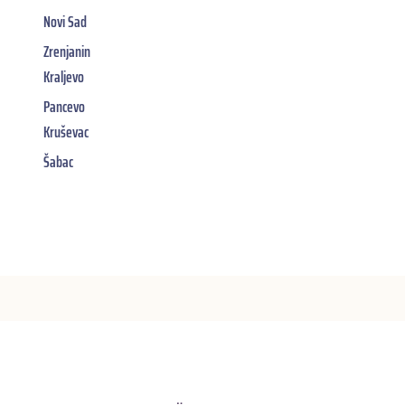
Novi Sad
Zrenjanin
Kraljevo
Pancevo
Kruševac
Šabac