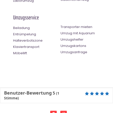
Laborumzug
Umzugsservice
Transporter mieten
Beiladung
Umzug mit Aquarium
Entrümpelung
Umzugshelfer
Halteverbotszone
Umzugskartons
Klaviertransport
Umzugsanfrage
Möbellift
Benutzer-Bewertung
5
(
1
Stimme)