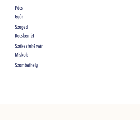
Pécs
Győr
Szeged
Kecskemét
Székesfehérvár
Miskolc
Szombathely