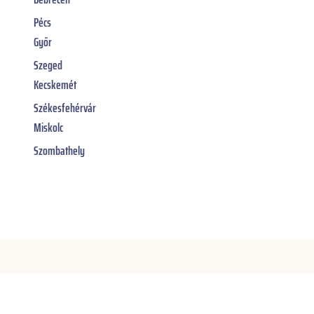
Pécs
Győr
Szeged
Kecskemét
Székesfehérvár
Miskolc
Szombathely