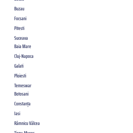
Buzau
Focsani
Pitesti
Suceava
Baia Mare
Cluj-Napoca
Galati
Ploiesti
Temeswar
Botosani
Constanța
Iasi
Râmnicu Vâlcea
Tirgu-Mures