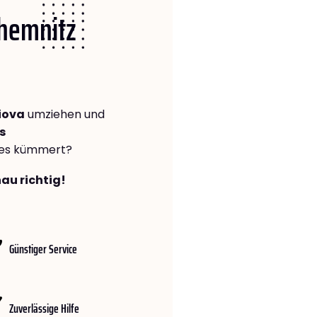
Chemnitz
iova
umziehen und
s
lles kümmert?
au richtig!
Günstiger Service
Zuverlässige Hilfe