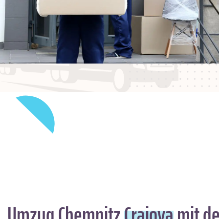
Umzug Chemnitz
Craiova
mit de