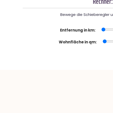
Rechner:
Bewege die Schieberegler un
Entfernung in km:
Wohnfläche in qm: