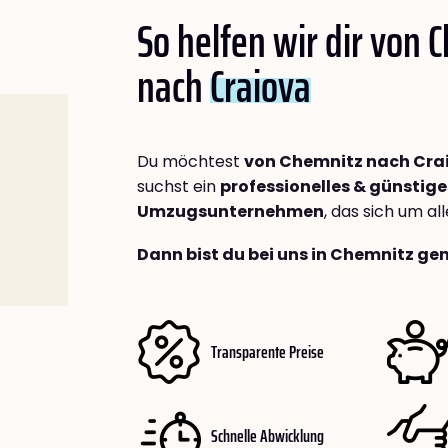
So helfen wir dir von 
nach
Craiova
Du möchtest
von Chemnitz nach Cra
suchst ein
professionelles & günstige
Umzugsunternehmen
, das sich um a
Dann bist du bei uns in Chemnitz gen
Transparente Preise
Schnelle Abwicklung