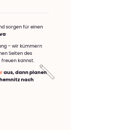
nd sorgen für einen
ova
rung – wir kümmern
önen Seiten des
a
freuen kannst.
ar
aus, dann planen
hemnitz nach