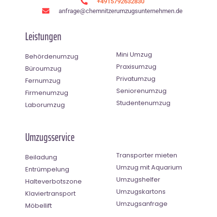
+4915792632830
anfrage@chemnitzerumzugsunternehmen.de
Leistungen
Mini Umzug
Behördenumzug
Praxisumzug
Büroumzug
Privatumzug
Fernumzug
Seniorenumzug
Firmenumzug
Studentenumzug
Laborumzug
Umzugsservice
Transporter mieten
Beiladung
Umzug mit Aquarium
Entrümpelung
Umzugshelfer
Halteverbotszone
Umzugskartons
Klaviertransport
Umzugsanfrage
Möbellift