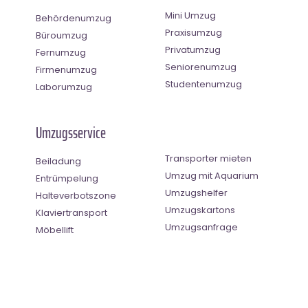
Mini Umzug
Behördenumzug
Praxisumzug
Büroumzug
Privatumzug
Fernumzug
Seniorenumzug
Firmenumzug
Studentenumzug
Laborumzug
Umzugsservice
Transporter mieten
Beiladung
Umzug mit Aquarium
Entrümpelung
Umzugshelfer
Halteverbotszone
Umzugskartons
Klaviertransport
Umzugsanfrage
Möbellift