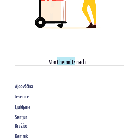
Von
Chemnitz
nach ...
Ajdovščina
Jesenice
Ljubljana
Šentjur
Brežice
Kamnik