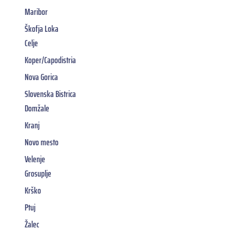
Maribor
Škofja Loka
Celje
Koper/Capodistria
Nova Gorica
Slovenska Bistrica
Domžale
Kranj
Novo mesto
Velenje
Grosuplje
Krško
Ptuj
Žalec