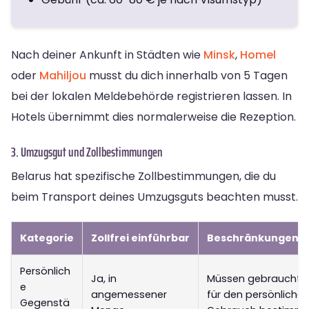
Nach deiner Ankunft in Städten wie
Minsk
,
Homel
oder
Mahiljou
musst du dich innerhalb von 5 Tagen
bei der lokalen Meldebehörde registrieren lassen. In
Hotels übernimmt dies normalerweise die Rezeption.
3. Umzugsgut und Zollbestimmungen
Belarus hat spezifische Zollbestimmungen, die du
beim Transport deines Umzugsguts beachten musst.
Kategorie
Zollfrei einführbar
Beschränkungen/H
Persönlich
Ja, in
Müssen gebraucht s
e
angemessener
für den persönliche
Gegenstä