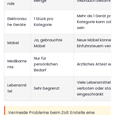
Menge
Gebrauch bestimmt
nde
Mehr als 1 Gerät pro
Elektronisc
1 Stück pro
Kategorie kann zollpf
he Geräte
Kategorie
sein
Ja, gebrauchte
Neue Möbel können
Möbel
Möbel
Einfuhrsteuern veru
Nur für
Medikame
persönlichen
Ärztliches Attest e
nte
Bedarf
Viele Lebensmittel s
Lebensmit
Sehr begrenzt
verboten oder stark
tel
eingeschränkt
Vermeide Probleme beim Zoll: Erstelle eine