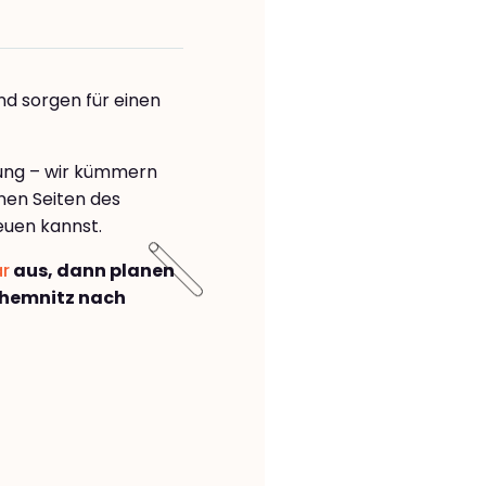
nd sorgen für einen
rung – wir kümmern
önen Seiten des
euen kannst.
ar
aus, dann planen
hemnitz nach