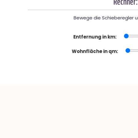
Rechner:
Bewege die Schieberegler un
Entfernung in km:
Wohnfläche in qm: