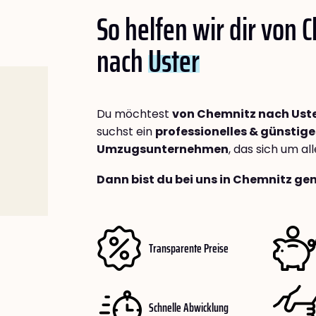
So helfen wir dir von 
nach
Uster
Du möchtest
von Chemnitz nach Ust
suchst ein
professionelles & günstige
Umzugsunternehmen
, das sich um a
Dann bist du bei uns in Chemnitz gen
Transparente Preise
Schnelle Abwicklung