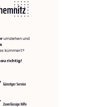
Chemnitz
er
umziehen und
s
lles kümmert?
au richtig!
Günstiger Service
Zuverlässige Hilfe