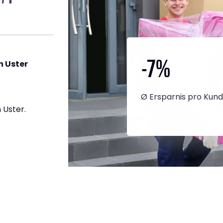
-7
%
h Uster
Ø Ersparnis pro Kun
 Uster.