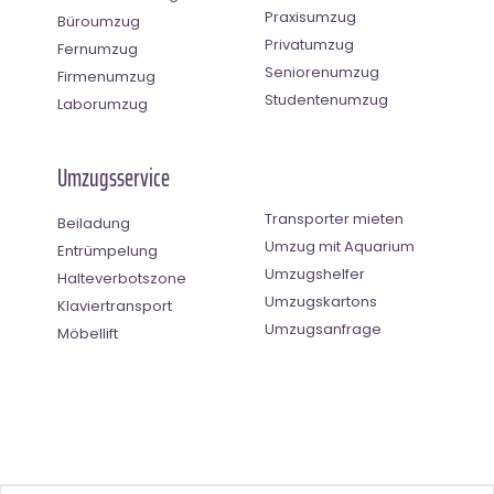
Praxisumzug
Büroumzug
Privatumzug
Fernumzug
Seniorenumzug
Firmenumzug
Studentenumzug
Laborumzug
Umzugsservice
Transporter mieten
Beiladung
Umzug mit Aquarium
Entrümpelung
Umzugshelfer
Halteverbotszone
Umzugskartons
Klaviertransport
Umzugsanfrage
Möbellift