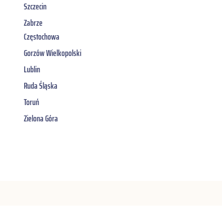
Szczecin
Zabrze
Częstochowa
Gorzów Wielkopolski
Lublin
Ruda Śląska
Toruń
Zielona Góra