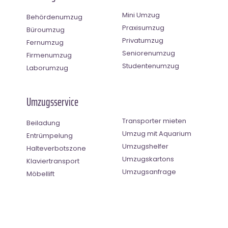
Mini Umzug
Behördenumzug
Praxisumzug
Büroumzug
Privatumzug
Fernumzug
Seniorenumzug
Firmenumzug
Studentenumzug
Laborumzug
Umzugsservice
Transporter mieten
Beiladung
Umzug mit Aquarium
Entrümpelung
Umzugshelfer
Halteverbotszone
Umzugskartons
Klaviertransport
Umzugsanfrage
Möbellift