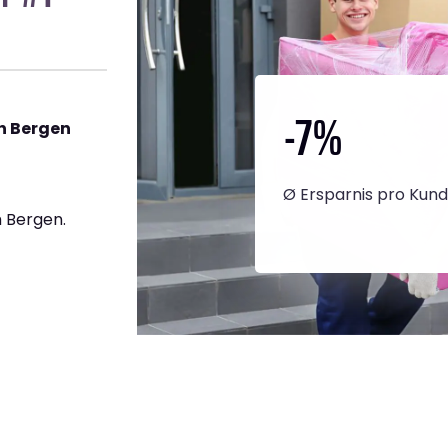
-7
%
h Bergen
Ø Ersparnis pro Kun
 Bergen.