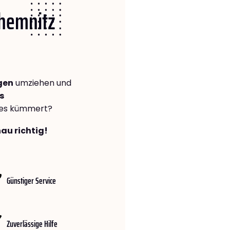
Chemnitz
gen
umziehen und
s
lles kümmert?
au richtig!
Günstiger Service
Zuverlässige Hilfe