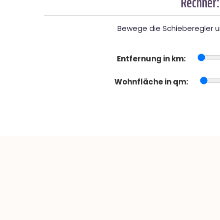
Rechner:
Bewege die Schieberegler un
Entfernung in km:
Wohnfläche in qm: