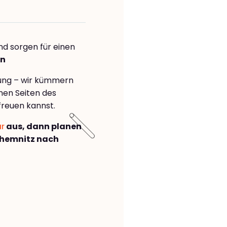
nd sorgen für einen
en
rung – wir kümmern
önen Seiten des
freuen kannst.
ar
aus, dann planen
hemnitz nach