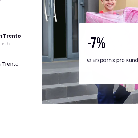
-7
%
h Trento
lich.
Ø Ersparnis pro Kun
 Trento