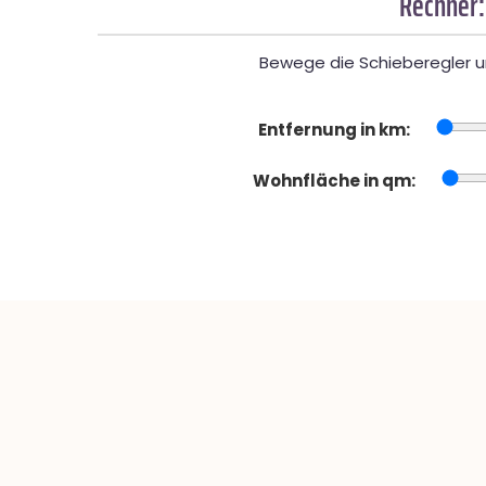
Rechner:
Bewege die Schieberegler un
Entfernung in km:
Wohnfläche in qm: