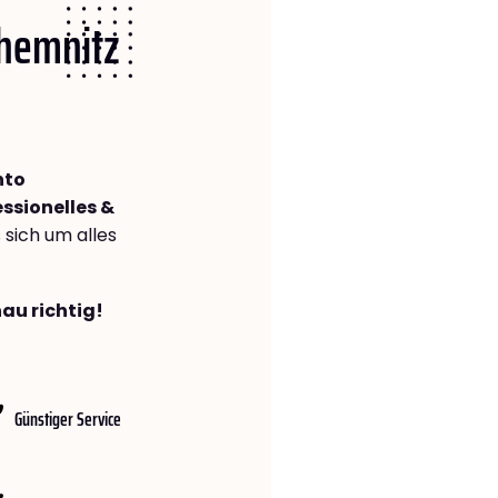
Chemnitz
nto
ssionelles &
s sich um alles
au richtig!
Günstiger Service