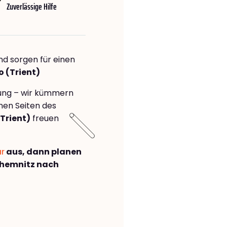
Zuverlässige Hilfe
nd sorgen für einen
o (Trient)
rung – wir kümmern
önen Seiten des
Trient)
freuen
ar
aus, dann planen
hemnitz nach