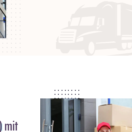
)
mit