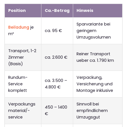
Position
Ca.-Betrag
Hinweis
Sparvariante bei
Beiladung
je
ca. 95 €
geringem
m³
Umzugsvolumen
Transport, 1-2
Reiner Transport
Zimmer
ca. 2.600 €
ueber ca. 1.790 km
(Basis)
Rundum-
Verpackung,
ca. 3.500 –
Service
Versicherung und
4.800 €
komplett
Montage inklusive
Verpackungs
Sinnvoll bei
450 – 1400
material/-
empfindlichem
€
service
Umzugsgut