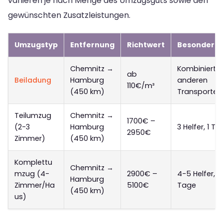
variieren je nach Menge des Umzugsguts sowie den
gewünschten Zusatzleistungen.
Umzugstyp
Entfernung
Richtwert
Besonderhe
Chemnitz →
Kombiniert m
ab
Beiladung
Hamburg
anderen
110€/m³
(450 km)
Transporten
Teilumzug
Chemnitz →
1700€ –
(2-3
Hamburg
3 Helfer, 1 Ta
2950€
Zimmer)
(450 km)
Komplettu
Chemnitz →
mzug (4-
2900€ –
4-5 Helfer, 1
Hamburg
Zimmer/Ha
5100€
Tage
(450 km)
us)