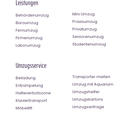
Leistungen
Mini Umzug
Behördenumzug
Praxisumzug
Büroumzug
Privatumzug
Fernumzug
Seniorenumzug
Firmenumzug
Studentenumzug
Laborumzug
Umzugsservice
Transporter mieten
Beiladung
Umzug mit Aquarium
Entrümpelung
Umzugshelfer
Halteverbotszone
Umzugskartons
Klaviertransport
Umzugsanfrage
Möbellift