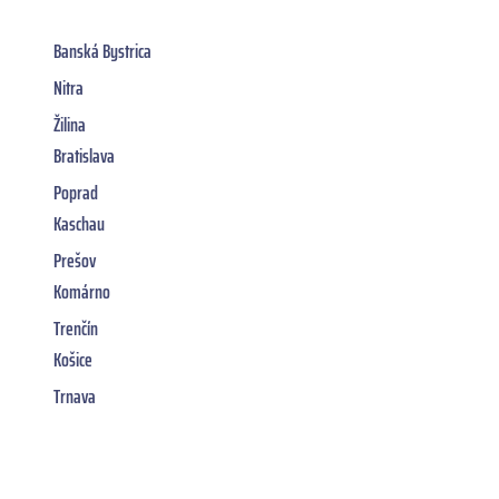
Banská Bystrica
Nitra
Žilina
Bratislava
Poprad
Kaschau
Prešov
Komárno
Trenčín
Košice
Trnava