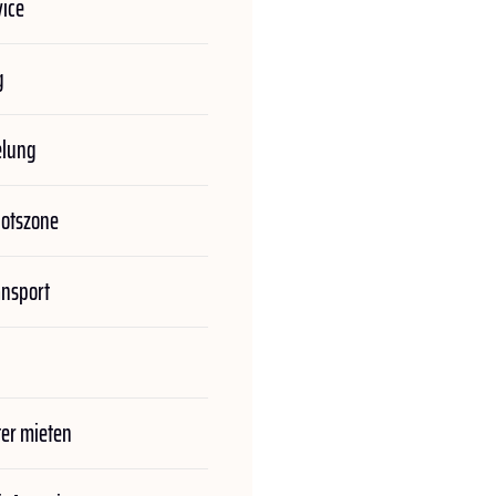
ice
g
elung
botszone
ansport
er mieten