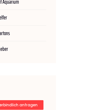
t Aquarium
lfer
rtons
geber
erbindlich anfragen