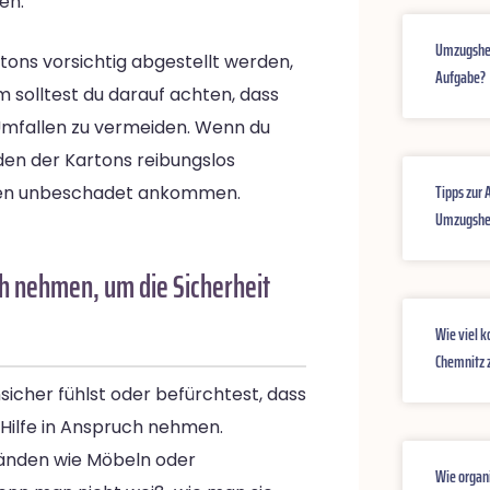
en.
Umzugshelf
rtons vorsichtig abgestellt werden,
Aufgabe?
solltest du darauf achten, dass
 Umfallen zu vermeiden. Wenn du
den der Kartons reibungslos
Tipps zur
achen unbeschadet ankommen.
Umzugshel
ch nehmen, um die Sicherheit
Wie viel k
Chemnitz 
cher fühlst oder befürchtest, dass
e Hilfe in Anspruch nehmen.
änden wie Möbeln oder
Wie organ