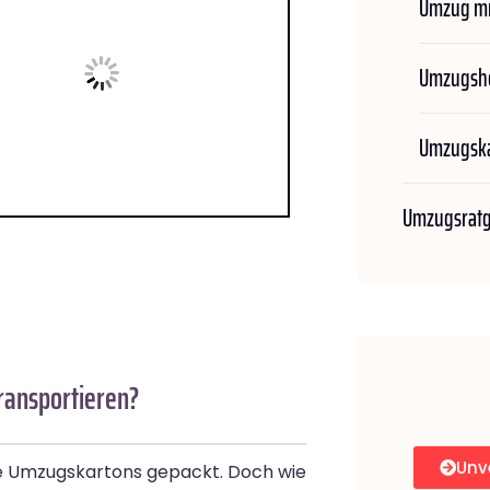
Umzug mi
Umzugshe
Umzugska
Umzugsrat
transportieren?
Unv
le Umzugskartons gepackt. Doch wie