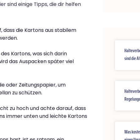
 sind einige Tipps, die dir helfen
, dass die Kartons aus stabilem
werden.
Halteverb
e des Kartons, was sich darin
sind die A
ird das Auspacken später viel
lie oder Zeitungspapier, um
Halteverb
llan zu schützen.
Regelunge
nicht zu hoch und achte darauf, dass
ons immer unten und leichte Kartons
Was koste
einen Umz
ns hast, ist es ratsam, ein