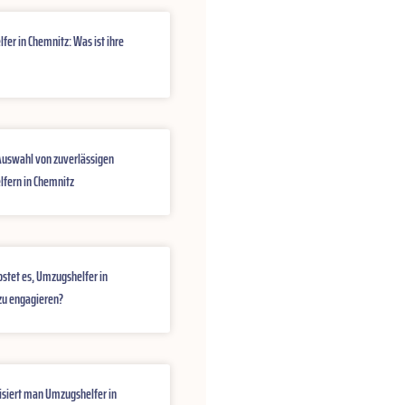
er in Chemnitz: Was ist ihre
 Auswahl von zuverlässigen
fern in Chemnitz
ostet es, Umzugshelfer in
zu engagieren?
isiert man Umzugshelfer in