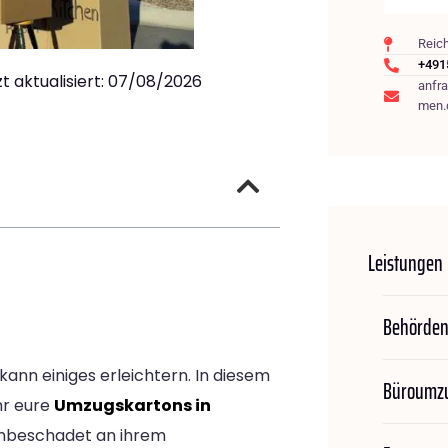
Reic
+491
zt aktualisiert: 07/08/2026
anfr
men.
Leistungen
Behörde
 kann einiges erleichtern. In diesem
Büroumz
hr eure
Umzugskartons in
 unbeschadet an ihrem