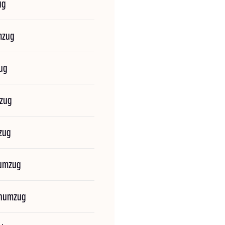
ug
mzug
ug
zug
zug
numzug
enumzug