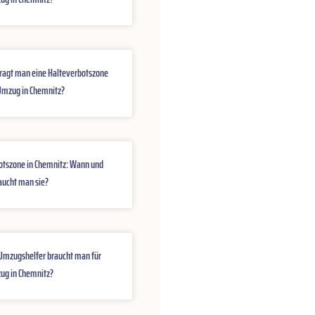
ragt man eine Halteverbotszone
 Umzug in Chemnitz?
otszone in Chemnitz: Wann und
ucht man sie?
 Umzugshelfer braucht man für
ug in Chemnitz?