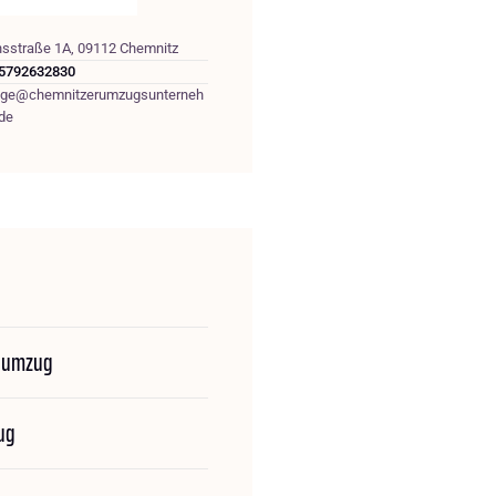
hsstraße 1A, 09112 Chemnitz
5792632830
age@chemnitzerumzugsunterneh
de
numzug
ug