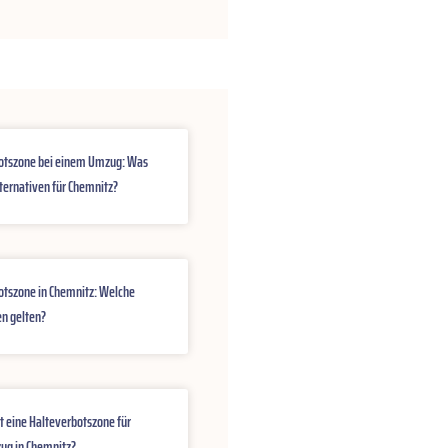
otszone bei einem Umzug: Was
lternativen für Chemnitz?
otszone in Chemnitz: Welche
n gelten?
t eine Halteverbotszone für
ug in Chemnitz?