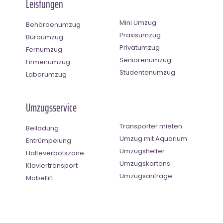
Leistungen
Mini Umzug
Behördenumzug
Praxisumzug
Büroumzug
Privatumzug
Fernumzug
Seniorenumzug
Firmenumzug
Studentenumzug
Laborumzug
Umzugsservice
Transporter mieten
Beiladung
Umzug mit Aquarium
Entrümpelung
Umzugshelfer
Halteverbotszone
Umzugskartons
Klaviertransport
Umzugsanfrage
Möbellift