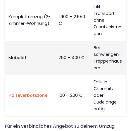
Inkl.
Transport,
Komplettumzug (2-
1.900 – 2.650
ohne
Zimmer-Wohnung)
€
Zusatzleistun
gen
Bei
schwierigen
Möbellift
250 – 400 €
Treppenhäus
ern
Falls in
Chemnitz
Halteverbotszone
100 – 200 €
oder
Dudelange
nötig
Für ein verbindliches Angebot zu deinem Umzug