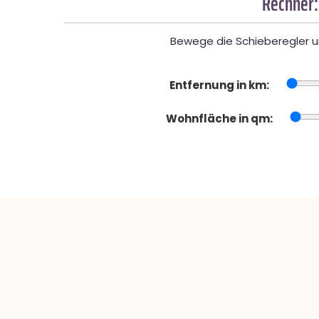
Rechner:
Bewege die Schieberegler un
Entfernung in km:
Wohnfläche in qm: