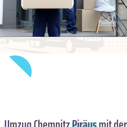
Umzug Chemnitz
Piräus
mit der