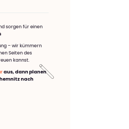
nd sorgen für einen
s
rung – wir kümmern
önen Seiten des
reuen kannst.
ar
aus, dann planen
hemnitz nach