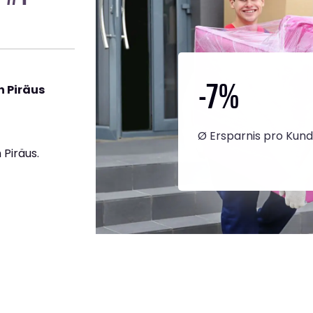
-7
%
 Piräus
Ø Ersparnis pro Kun
Piräus.