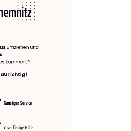
Chemnitz
äus
umziehen und
s
lles kümmert?
au richtig!
Günstiger Service
Zuverlässige Hilfe