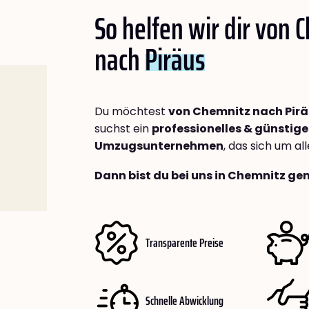
So helfen wir dir von 
nach
Piräus
Du möchtest
von Chemnitz nach Pir
suchst ein
professionelles & günstige
Umzugsunternehmen
, das sich um a
Dann bist du bei uns in Chemnitz gen
Transparente Preise
Schnelle Abwicklung